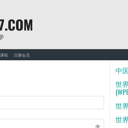
7.COM
学
课程
注册会员
中国
世
(WP
世界
世界