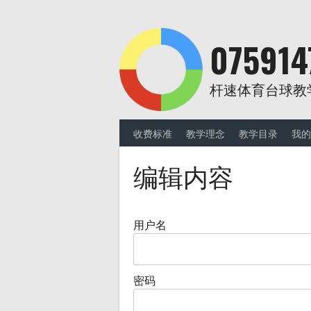
Skip
to
content
075914
杆速体育台球教
收费标准
教学理念
教学目录
我的
编辑内容
用户名
密码